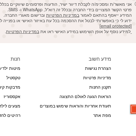
אני מאשר/ת ומסכימ/ה לקבלת דיוור ישיר, הודעות ופרסומים שיווקיים בכלל
פרטי הקשר המצויים בידי החברה ובכלל זה דוא"ל, WhatsApp ו- SMS.
המידע ייאסף בהתאם לאמור
במדיניות הפרטיות
וברישום מאגרי החברה.
ידוע לי כי באפשרותי לבטל את ההסכמה בכל עת באיזור האישי או בפנייה ל
[email protected]
למידע נוסף על אופן השימוש במידע האישי ראו את
במדיניות הפרטיות
.
מידע חשוב
חנות
הצהרת נגישות
מיטות ילדי
מדיניות פרטיות
טקסטיל
תקנון החנות
מדבקות קיר
הוראות הגעה לאולם התצוגה
אקססוריז
תעודת אחריות והוראות שימוש במוצרים
מצעים לילד
מפת אתר
רהיטים לחדר