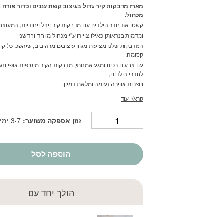
מארז מדבקות קיר גדול בעיצוב קשת עננים וכדור פורח בס
מכחול.
קשטו את חדר הילדים עם מדבקות קיר ויניל ייחודיות, המעוצבו
ומדמות בנראותן כאילו צויירו ע”י מכחול מיוחד וחדשני
המדבקות שלנו מציעות מגוון עיצובים מרהיבים, שיהפכו כל קי
קסומה.
עם צבעים רכים ומגע אמנותי, מדבקות הקיר מוסיפות אופי ונגי
לחדרי הילדים,
ויוצרות אווירה נעימה ומלאת דמיון.
קרא/י עוד
זמן אספקה משוער:
3-7 ימי עסקים
הוספה לסל
הולך יחד עם