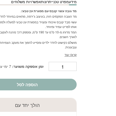
מידע
מפרט טכני
יתרונות
אפשרויות משלוחים
₪80.10.
₪89.00.
מד גובה עשוי קנבס עם מסגרת עץ טבעי.
מד הגובה המקסים הזה, בעיצוב ג’ירפה, מתאים במיוחד לחדרי
עשוי מבד קנבס איכותי ומצויד במסגרת עץ טבעי למעלה ולמ
אותו לפריט עמיד ומיוחד.
המד מדורג מ-10 ס”מ עד 190 ס”מ, ומספק דרך מה
לאורך השנים.
מושלם כקישוט לחדר ילדים ומסייע להפוך את מעקב הצמיחה
וצבעונית.
קרא/י עוד
זמן אספקה משוער:
7 ימי עסקים
הוספה לסל
הולך יחד עם