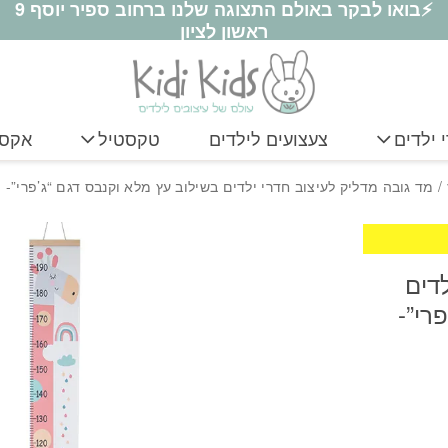
⚡בואו לבקר באולם התצוגה שלנו ברחוב ספיר יוסף 9
דגם "ג'פרי"- ורוד
ראשון לציון
 ילדים
צעצועים לילדים
טקסטיל
אקסס
/ מד גובה מדליק לעיצוב חדרי ילדים בשילוב עץ מלא וקנבס דגם “ג’פרי”- ו
דים
רי”-