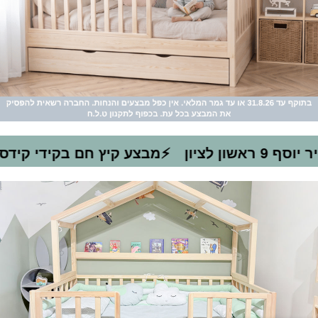
⚡מבצע קיץ חם בקידי קידס! 10% הנחה על כל המיטות באתר!