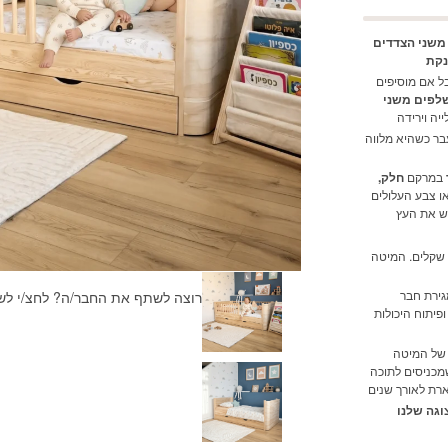
משני הצדדים
נקת
ל אם מוסיפים
לפים משני
יה וירידה
בר כשהיא מלווה
במרקם
חלק,
או צבע העלולים
ש את העץ
 שקלים. המיטה
גירת חבר
רוצה לשתף את החבר/ה? לחצ/י לש
יתוח היכולות
 של המיטה
מכניסים לתוכה
ארת לאורך שנים
וגה שלנו