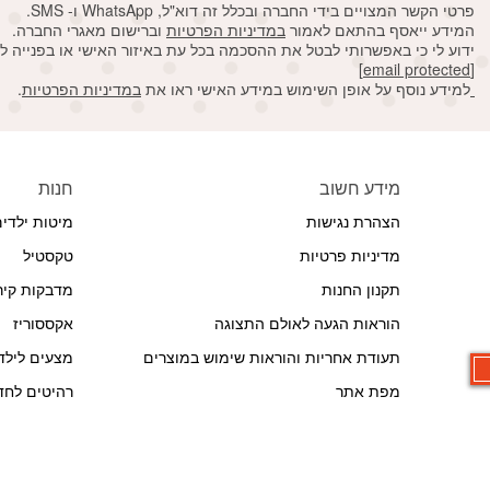
פרטי הקשר המצויים בידי החברה ובכלל זה דוא"ל, WhatsApp ו- SMS.
המידע ייאסף בהתאם לאמור
במדיניות הפרטיות
וברישום מאגרי החברה.
ידוע לי כי באפשרותי לבטל את ההסכמה בכל עת באיזור האישי או בפנייה ל
[email protected]
למידע נוסף על אופן השימוש במידע האישי ראו את
במדיניות הפרטיות
.
מידע חשוב
חנות
הצהרת נגישות
מיטות ילדי
מדיניות פרטיות
טקסטיל
תקנון החנות
מדבקות קיר
הוראות הגעה לאולם התצוגה
אקססוריז
תעודת אחריות והוראות שימוש במוצרים
מצעים לילד
מפת אתר
רהיטים לחדר