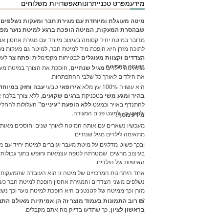
מידע
מפרט טכני
יתרונות
אפשרויות משלוחים
₪4,400.10.
₪4,889.00.
מיטה מעוגלת ומיוחדת עם מגירת חבר ומעקות נשלפים 
שבהסרת המעקות, המיטה הופכת ברגע למיטת נוער מפ
מדובר במיטת יחיד קסומה בעיצוב מיוחד עם מגירת אחסון אב
לתוכה מזרן היא הופכת מיד למיטת חבר, למיטה גם מעקות
נש
הצדדים וקצוות מעוגלים
לבטיחות מקסימלית ו
פתח צר
לעלי
בטוחה מהמיטה.
מתאימה לילדים
מגיל שנתיים
, חוסכת את הצורך במיטת מע
את הילדים לאורך כל שלבי ההתפתחות.
היא עשויה 100% עץ מלא
אירופאי
טבעי
עבה וחזק במיוחד
בהיר ומגע משי
בטכניקת
ברגים שקועים
, ללא צורך בלכה 
להתנדף באויר וכמעט
ללא הופעת “עיניים”
העלולות להחלי
ולפגוע בו. למעט פנים המגירה.
מידע נוסף:
מעכשיו נשארים עם אותה המיטה לאורך שנים וחוסכים מאות
מתאימה לילדים מגיל שנתיים
ובכך פשוט מדלגים על מיטת מעבר ועוברים למיטת יחיד עם מ
בעיצוב מרשים שמטרתה לטפח עצמאות וחופש בתוך גבולות ופ
האישיות של הילדים.
אחד היתרונות המרכזיים של מיטה זו הוא העובדה שהמעקות
נשלפים משני הצדדים והמגירת אחסון הופכת למיטת חבר כש
מזרן וכך ממיטה של קטנטנים היא הופכת למיטת נוער וכך נש
📸
רוב התמונות בעמוד מוצר זה הן אמיתיות מאולם התצ
בראשון לציון
, כך שתדעו בדיוק מה אתם מקבלים.