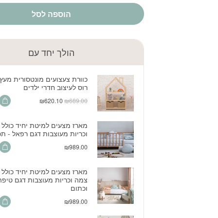
הוספה לסל
הולך יחד עם
כוורת צעצועים מונטסורית מעץ
רוס לעיצוב חדרי ילדים
המחיר
המחיר
₪
620.10
₪
689.00
המקורי
הנוכחי
היה:
הוא:
מארז מצעים למיטת יחיד כולל 
₪620.10.
₪689.00.
וכריות מעוצבות דגם רפאל - ת
₪
989.00
מארז מצעים למיטת יחיד כולל 
צמה וכריות מעוצבות דגם טיפה 
וכתום
₪
989.00