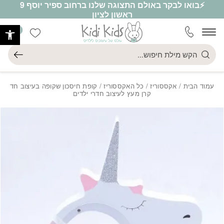
⚡בואו לבקר באולם התצוגה שלנו ברחוב ספיר יוסף 9
חזרה למעלה
Skip to Conten
ראשון לציון
פתח
0
הרשימה ש
חיפוש
עמוד הבית
/
אקססוריז
/
כל האקססוריז
/ קופת חיסכון שקופה בעיצוב חד
קרן מעץ לעיצוב חדרי ילדים