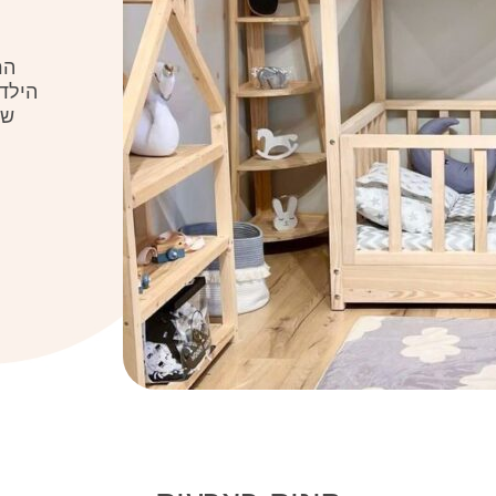
הר
הילד
שנ