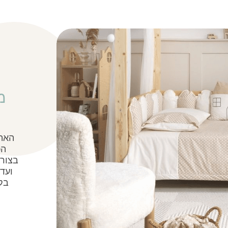
מ
האתר
הכ
בצורה
ועד
בקפ