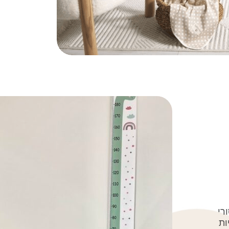
רי
ות