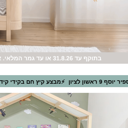
⚡מבצע קיץ חם בקידי קידס! 10% הנחה על כל המיטות באתר!