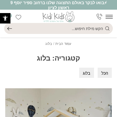
⚡בואו לבקר באולם התצוגה שלנו ברחוב ספיר יוסף 9
חזרה למעלה
Skip to Conten
ראשון לציון
פתח
0
הרשימה ש
חיפוש
עמוד הבית
/ בלוג
קטגוריה: בלוג
הכל
בלוג