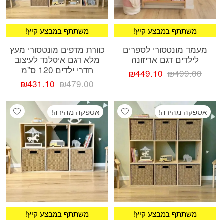
!משתתף במבצע קיץ
!משתתף במבצע קיץ
מעמד מונטסורי לספרים
כוורת מדפים מונטסורי מעץ
לילדים דגם אריזונה
מלא דגם איסלנד לעיצוב
חדרי ילדים 120 ס”מ
המחיר
המחיר
₪
449.10
₪
499.00
המקורי
הנוכחי
המחיר
המחיר
₪
431.10
₪
479.00
היה:
הוא:
המקורי
הנוכחי
₪499.00.
₪449.10.
היה:
הוא:
ishlist
Add wishlist
אספקה מהירה!
אספקה מהירה!
1.10.
₪479.00.
!משתתף במבצע קיץ
!משתתף במבצע קיץ