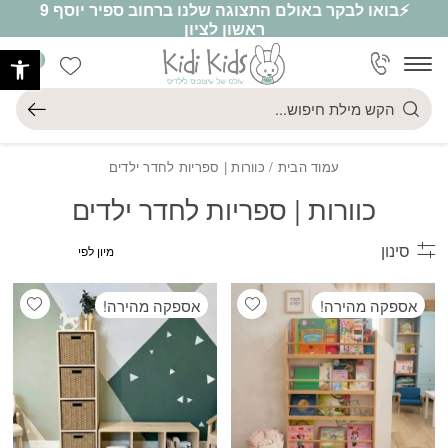
⚡בואו לבקר באולם התצוגה שלנו ברחוב ספיר יוסף 9
חזרה למעלה
Skip to Conten
ראשון לציון
פתח
0
הרשימה ש
חיפוש
עמוד הבית
/ כוורות | ספריות לחדר ילדים
כוורות | ספריות לחדר ילדים
סינון
ishlist
Add wishlist
אספקה מהירה!
אספקה מהירה!