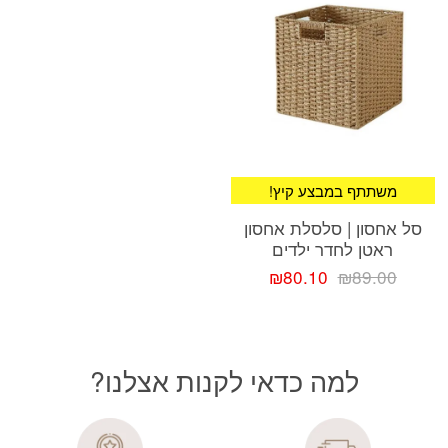
!משתתף במבצע קיץ
סל אחסון | סלסלת אחסון
ראטן לחדר ילדים
המחיר
המחיר
₪
80.10
₪
89.00
המקורי
הנוכחי
היה:
הוא:
₪80.10.
₪89.00.
למה כדאי לקנות אצלנו?