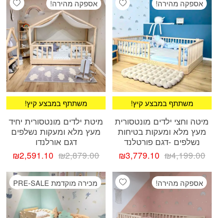
אספקה מהירה!
אספקה מהירה!
₪3,491.10.
₪3,879.00.
!משתתף במבצע קיץ
!משתתף במבצע קיץ
מיטה וחצי ילדים מונטסורית
מיטת ילדים מונטסורית יחיד
מעץ מלא ומעקות בטיחות
מעץ מלא ומעקות נשלפים
נשלפים -דגם פורטלנד
דגם אורלנדו
המחיר
המחיר
המחיר
המח
₪
2,591.10
₪
2,879.00
₪
3,779.10
₪
4,199.00
המקורי
הנוכחי
המקורי
הנוכ
היה:
הוא:
היה:
הוא:
ishlist
Add wishlist
אספקה מהירה!
מכירה מוקדמת PRE-SALE
.10.
₪2,879.00.
₪3,779.10.
₪4,199.00.