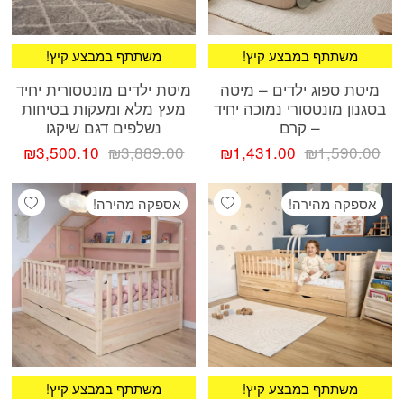
!משתתף במבצע קיץ
!משתתף במבצע קיץ
מיטת ספוג ילדים – מיטה
מיטת ילדים מונטסורית יחיד
בסגנון מונטסורי נמוכה יחיד
מעץ מלא ומעקות בטיחות
– קרם
נשלפים דגם שיקגו
המחיר
המחיר
המחיר
המח
₪
3,500.10
₪
3,889.00
₪
1,431.00
₪
1,590.00
המקורי
הנוכחי
המקורי
הנוכ
היה:
הוא:
היה:
הוא:
ishlist
Add wishlist
אספקה מהירה!
אספקה מהירה!
.10.
₪3,889.00.
₪1,431.00.
₪1,590.00.
!משתתף במבצע קיץ
!משתתף במבצע קיץ